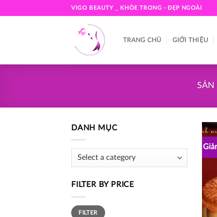
Skip
VIGO BEAUTY _ KHỎE TRONG - ĐẸP NGOÀI
to
content
TRANG CHỦ
GIỚI THIỆU
SẢN
DANH MỤC
Giảm
FILTER BY PRICE
Min
Max
FILTER
price
price