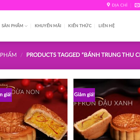
ĐỊA CHỈ
SẢN PHẨM
KHUYẾN MÃI
KIẾN THỨC
LIÊN HỆ
 PHẨM
/
PRODUCTS TAGGED “BÁNH TRUNG THU C
 giá!
Giảm giá!