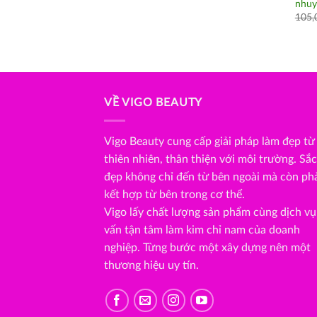
nhuy
105,
VỀ VIGO BEAUTY
Vigo Beauty cung cấp giải pháp làm đẹp từ
thiên nhiên, thân thiện với môi trường. Sắc
đẹp không chỉ đến từ bên ngoài mà còn ph
kết hợp từ bên trong cơ thể.
Vigo lấy chất lượng sản phẩm cùng dịch vụ
vấn tận tâm làm kim chỉ nam của doanh
nghiệp. Từng bước một xây dựng nên một
thương hiệu uy tín.