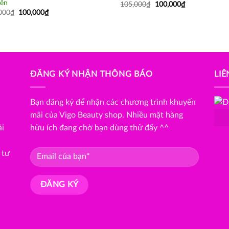
ễn
105,000
₫
100,000
₫
000
₫
100,000
₫
ĐĂNG KÝ NHẬN THÔNG BÁO
LIÊ
Bạn đăng ký để nhận các chương trình khuyến
mãi của Vigo Beauty shop. Nhiều mặt hàng
ải
hữu ích đang chờ bạn dùng thử đấy ^^
 tư