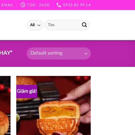
EMAIL
7:00 - 24:00
0933 85 99 14
Search
for:
HAY”
Giảm giá!